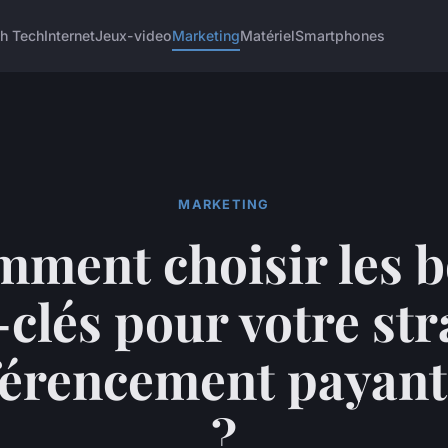
h Tech
Internet
Jeux-video
Marketing
Matériel
Smartphones
MARKETING
ment choisir les 
clés pour votre str
férencement payant
?