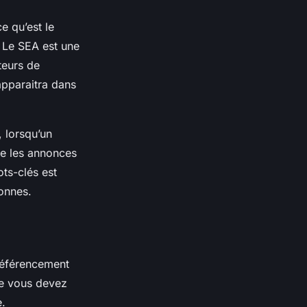
e qu’est le
 Le SEA est une
teurs de
apparaitra dans
, lorsqu’un
he les annonces
ots-clés est
sonnes.
 référencement
ue vous devez
e.