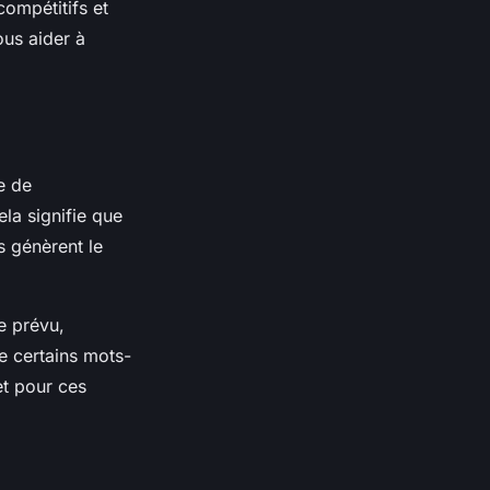
compétitifs et
ous aider à
e de
ela signifie que
s génèrent le
e prévu,
e certains mots-
et pour ces