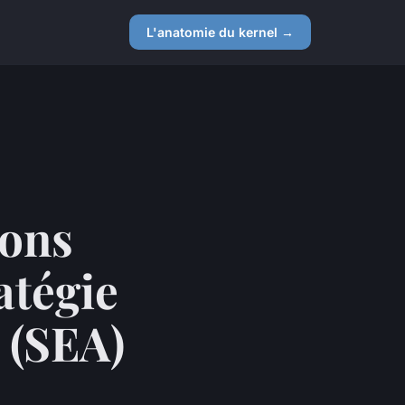
L'anatomie du kernel →
bons
atégie
 (SEA)