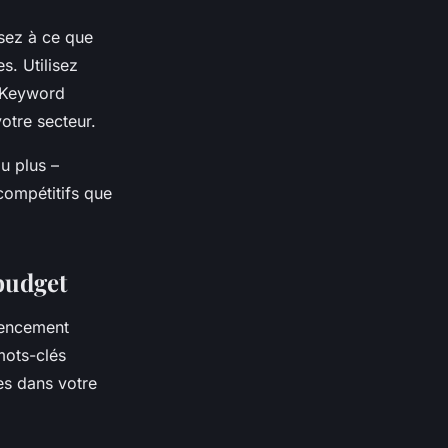
nsez à ce que
s. Utilisez
 Keyword
otre secteur.
u plus –
compétitifs que
budget
érencement
mots-clés
es dans votre