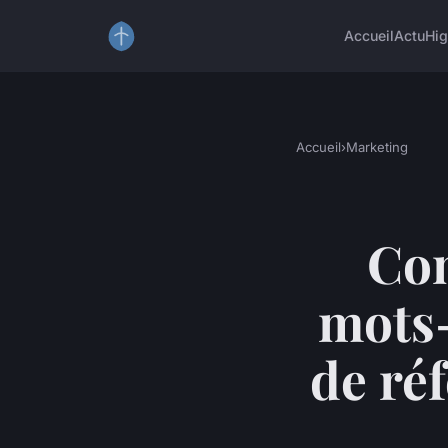
Accueil
Actu
Hig
Accueil
›
Marketing
Com
mots-
de ré