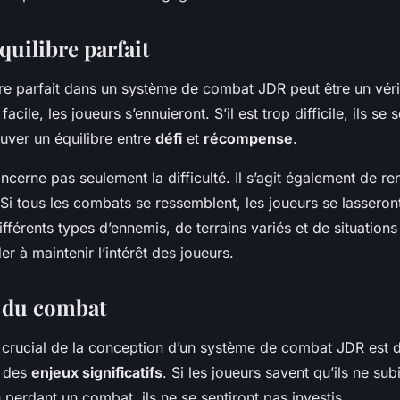
quilibre parfait
bre parfait dans un système de combat JDR peut être un vérit
acile, les joueurs s’ennuieront. S’il est trop difficile, ils se s
ouver un équilibre entre
défi
et
récompense
.
oncerne pas seulement la difficulté. Il s’agit également de r
Si tous les combats se ressemblent, les joueurs se lasseron
 différents types d’ennemis, de terrains variés et de situatio
er à maintenir l’intérêt des joueurs.
 du combat
 crucial de la conception d’un système de combat JDR est d
t des
enjeux significatifs
. Si les joueurs savent qu’ils ne su
erdant un combat, ils ne se sentiront pas investis.