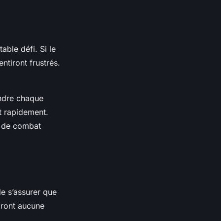
able défi. Si le
entiront frustrés.
endre chaque
t rapidement.
ns de combat
e s’assurer que
biront aucune