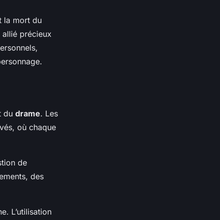
t la mort du
allié précieux
personnels,
 personnage.
t du
drame
. Les
evés, où chaque
stion de
sements, des
. L’utilisation