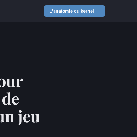
L'anatomie du kernel →
pour
 de
un jeu