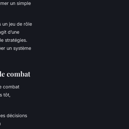
ormer un simple
 un jeu de rôle
agit d’une
e stratégies.
réer un système
 de combat
de combat
s tôt,
des décisions
u