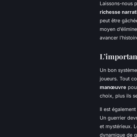
Laissons-nous p
richesse narrat
peut être gâché
moyen d’éliminer
avancer l’histoi
L’importanc
Un bon système 
joueurs. Tout c
manœuvre
pour
choix, plus ils 
Il est égalemen
Un guerrier devr
et mystérieux. 
dynamique de gr