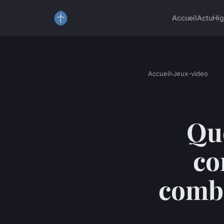
Accueil
Actu
Hig
Accueil
›
Jeux-video
Que
co
comba