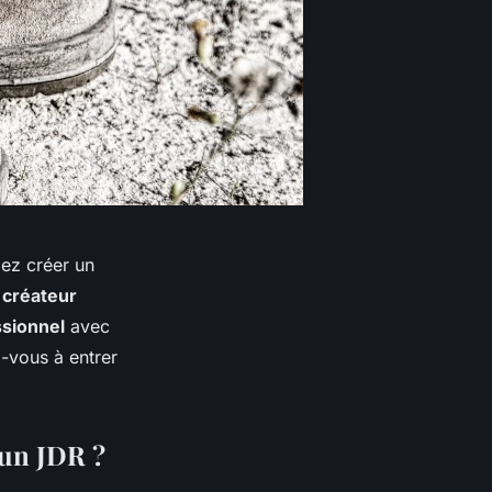
lez créer un
n
créateur
ssionnel
avec
z-vous à entrer
 un JDR ?