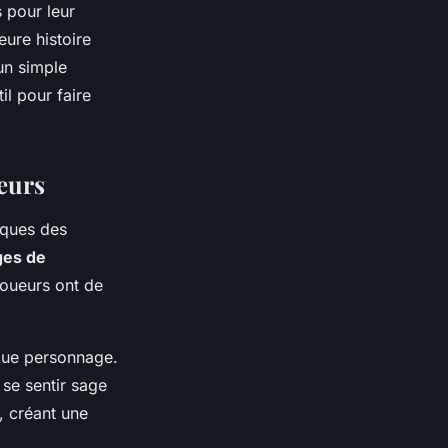
 pour leur
ure histoire
un simple
il pour faire
ueurs
iques des
es de
joueurs ont de
aque personnage.
 se sentir sage
, créant une