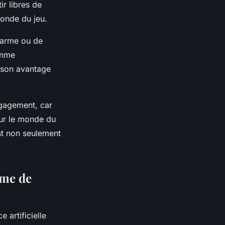
ir libres de
monde du jeu.
l’arme ou de
omme
à son avantage
ngagement, car
sur le monde du
st non seulement
tème de
 artificielle