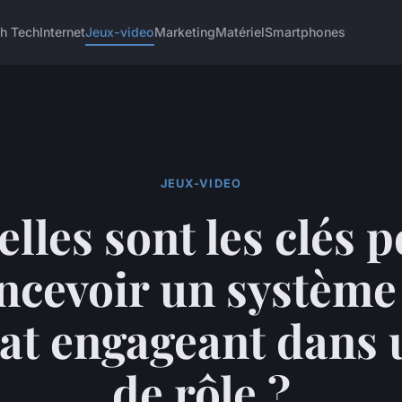
h Tech
Internet
Jeux-video
Marketing
Matériel
Smartphones
JEUX-VIDEO
lles sont les clés 
ncevoir un système
t engageant dans 
de rôle ?